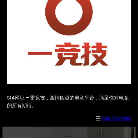
S14网址 – 雷竞技，激情四溢的电竞平台，满足你对电竞
的所有期待。
Get Started