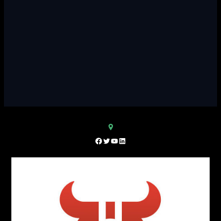
Facebook
Twitter
YouTube
LinkedIn