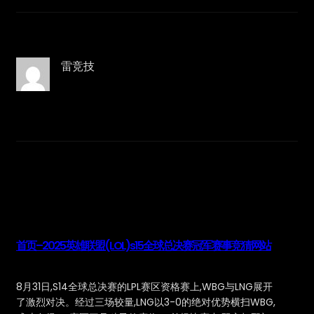
雷竞技
首页–2025英雄联盟(LOL)s15全球总决赛冠军赛事竞猜网站
8月31日,S14全球总决赛的LPL赛区资格赛上,WBG与LNG展开
了激烈对决。经过三场较量,LNG以3-0的绝对优势横扫WBG,